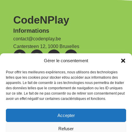
CodeNPlay
Informations
contact@codenplay.be
Cantersteen 12, 1000 Bruxelles
Gérer le consentement
Nos publications
Rapport d'activités | 2025
Pour offrir les meilleures expériences, nous utilisons des technologies
telles que les cookies pour stocker et/ou accéder aux informations des
appareils. Le fait de consentir à ces technologies nous permettra de traiter
Newsletter
des données telles que le comportement de navigation ou les ID uniques
Pour rester au courant, abonnez-vous à la
sur ce site. Le fait de ne pas consentir ou de retirer son consentement peut
avoir un effet négatif sur certaines caractéristiques et fonctions.
newsletter CodeNPlay
Je m'abonne
Accepter
Inscrivez-vous à notre newsletter et recevez nos dernières
Refuser
actualités toutes les 8 semaines.
Vous pouvez vous