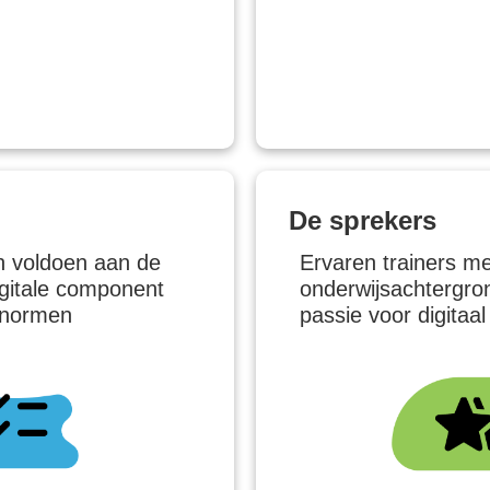
De sprekers
n voldoen aan de
Ervaren trainers m
igitale component
onderwijsachtergro
 normen
passie voor digitaal