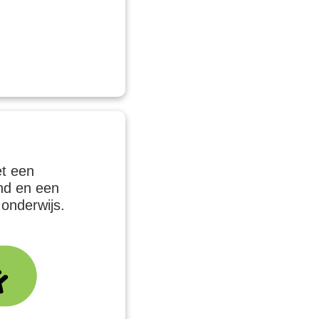
et een
nd en een
 onderwijs.