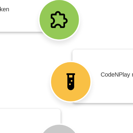
iken
CodeNPlay m