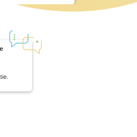
le
tie.