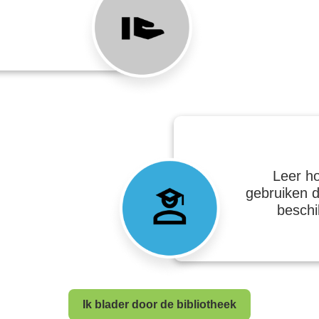
Leer ho
gebruiken d
beschi
Ik blader door de bibliotheek