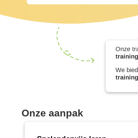
Onze tr
trainin
We bied
trainin
Onze aanpak