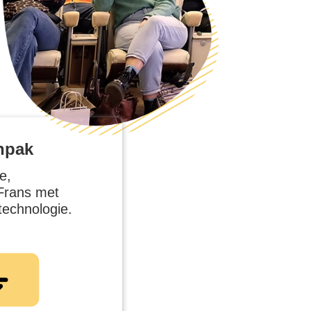
anpak
e,
Frans met
technologie.