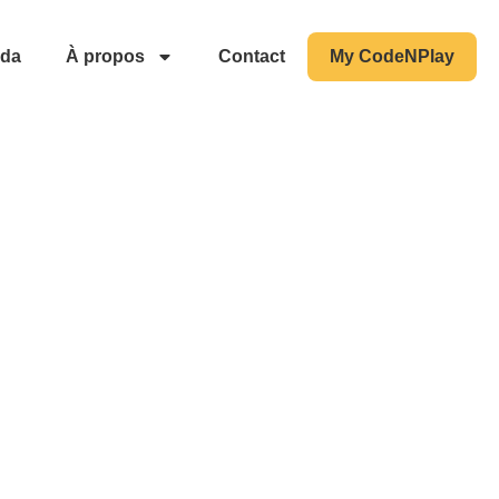
da
À propos
Contact
My CodeNPlay