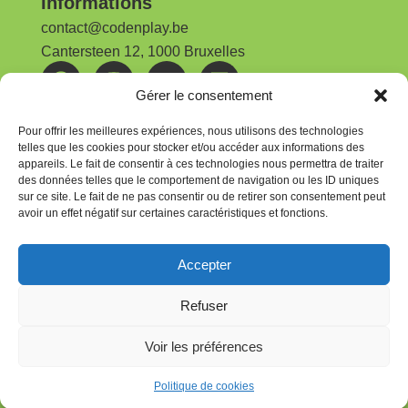
Informations
contact@codenplay.be
Cantersteen 12, 1000 Bruxelles
Gérer le consentement
Nos publications
Rapport d'activités | 2025
Pour offrir les meilleures expériences, nous utilisons des technologies
telles que les cookies pour stocker et/ou accéder aux informations des
appareils. Le fait de consentir à ces technologies nous permettra de traiter
Newsletter
des données telles que le comportement de navigation ou les ID uniques
Pour rester au courant, abonnez-vous à la
sur ce site. Le fait de ne pas consentir ou de retirer son consentement peut
avoir un effet négatif sur certaines caractéristiques et fonctions.
newsletter CodeNPlay
Je m'abonne
Accepter
Inscrivez-vous à notre newsletter et recevez nos dernières
Refuser
actualités toutes les 8 semaines.
Vous pouvez vous
désinscrire à tout moment.
Voir les préférences
Nos offres d'emploi
© CodeNPlay 2025
Politique de cookies
Politique de confidentialité