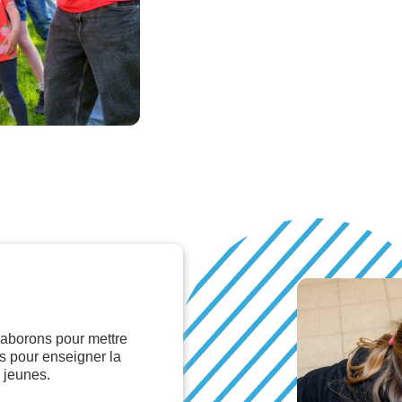
laborons pour mettre
s pour enseigner la
 jeunes.