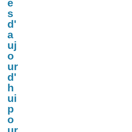
e
s
d'
a
uj
o
ur
d'
h
ui
p
o
ur