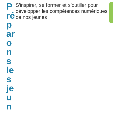
P
S’inspirer, se former et s’outiller pour
développer les compétences numériques
ré
de nos jeunes
p
ar
o
n
s
le
s
je
u
n