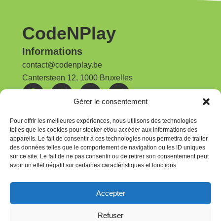
CodeNPlay
Informations
contact@codenplay.be
Cantersteen 12, 1000 Bruxelles
Gérer le consentement
Nos publications
Rapport d'activités | 2025
Pour offrir les meilleures expériences, nous utilisons des technologies
telles que les cookies pour stocker et/ou accéder aux informations des
appareils. Le fait de consentir à ces technologies nous permettra de traiter
Newsletter
des données telles que le comportement de navigation ou les ID uniques
Pour rester au courant, abonnez-vous à la
sur ce site. Le fait de ne pas consentir ou de retirer son consentement peut
avoir un effet négatif sur certaines caractéristiques et fonctions.
newsletter CodeNPlay
Je m'abonne
Accepter
Inscrivez-vous à notre newsletter et recevez nos dernières
Refuser
actualités toutes les 8 semaines.
Vous pouvez vous