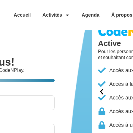
Découvrez no
Accueil
Activités
Agenda
À propos
Active
Pour les person
tuit donne accès à des fonctionnalités de
et souhaitant con
us!
le numérique
Accès aux
 CodeNPlay.
tenus pédagogique de base
Accès à l
mmunauté de partage
Accès au
tenus premiums
Accès au
tenus d'accompagnement
Accès à u
ace pour votre établissement