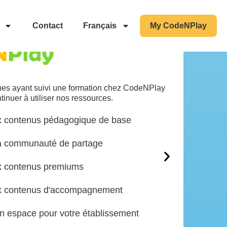
s différents types de comptes et leurs
avantages.
Contact
Français
My CodeNPlay
Schoo
nes ayant suivi une formation chez CodeNPlay
Pour les 
tinuer à utiliser nos ressources.
avec accès
 contenus pédagogique de base
Accè
a communauté de partage
Accè
x contenus premiums
Accè
x contenus d'accompagnement
Accè
n espace pour votre établissement
Accè