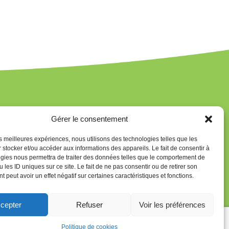
Newsletter
Gérer le consentement
Pour rester au courant, abonnez-vous à la newsletter
les meilleures expériences, nous utilisons des technologies telles que les
CodeNPlay
 stocker et/ou accéder aux informations des appareils. Le fait de consentir à
gies nous permettra de traiter des données telles que le comportement de
 les ID uniques sur ce site. Le fait de ne pas consentir ou de retirer son
Je m'abonne
 peut avoir un effet négatif sur certaines caractéristiques et fonctions.
Inscrivez-vous à notre newsletter et recevez nos dernières actualités toutes
les 8 semaines.
Vous pouvez vous désinscrire à tout moment.
cepter
Refuser
Voir les préférences
Politique de cookies