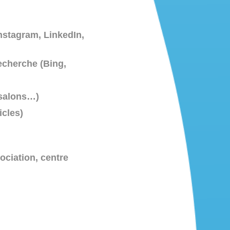
nstagram, LinkedIn,
echerche (Bing,
 salons…)
icles)
ociation, centre