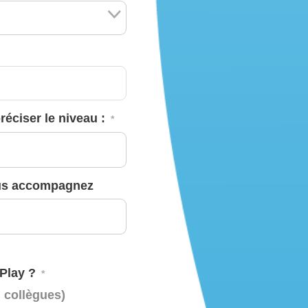
éciser le niveau :
*
ous accompagnez
Play ?
*
, collègues)