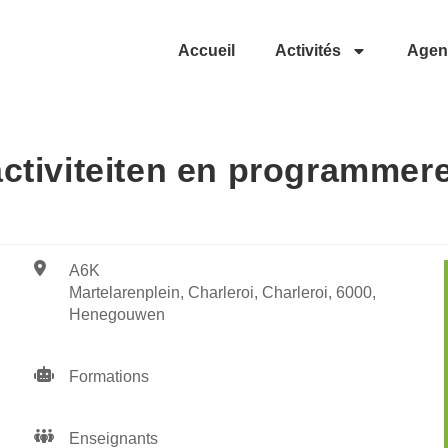
Accueil
Activités
Agen
ctiviteiten en programmer
A6K
Martelarenplein, Charleroi, Charleroi, 6000,
Henegouwen
Formations
e
iCalendar
Office 365
Enseignants