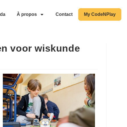
da
À propos
Contact
My CodeNPlay
en voor wiskunde
Outlook Live