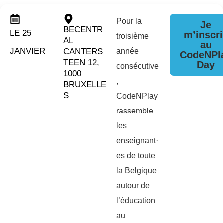
Pour la
Je
BECENTR
LE 25
m’inscri
troisième
AL
au
JANVIER
CANTERS
année
CodeNPl
TEEN 12,
Day
consécutive
1000
,
BRUXELLE
S
CodeNPlay
rassemble
les
enseignant·
es de toute
la Belgique
autour de
l’éducation
au