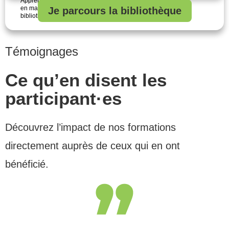
Apprenez à utiliser tous les parcours pédagogiques clés
en main, élaborés par CodeNPlay, disponibles dans notre
Je parcours la bibliothèque
bibliothèque de contenus
Témoignages
Ce qu’en disent les
participant·es
Découvrez l’impact de nos formations
directement auprès de ceux qui en ont
bénéficié.