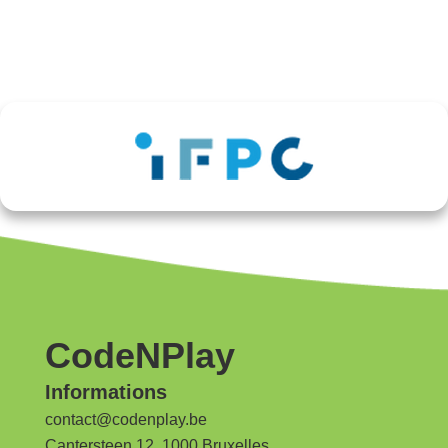
CodeNPlay
Informations
contact@codenplay.be
Cantersteen 12, 1000 Bruxelles